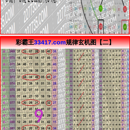
彩霸王
33417.com
规律玄机图【二】