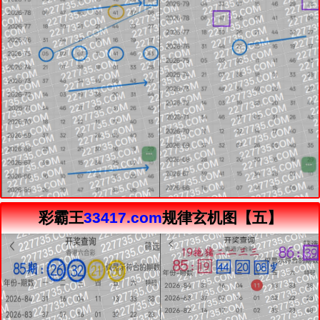
彩霸王
33417.com
规律玄机图【五】