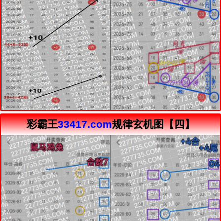
彩霸王
33417.com
规律玄机图【四】